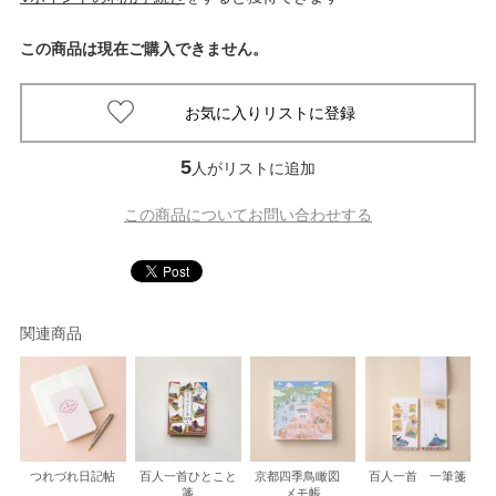
この商品は現在ご購入できません。
5
人がリストに追加
この商品についてお問い合わせする
関連商品
つれづれ日記帖
百人一首ひとこと
京都四季鳥瞰図
百人一首 一筆箋
箋
メモ帳