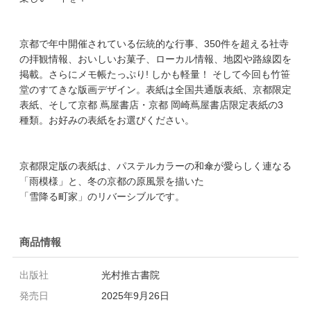
京都で年中開催されている伝統的な行事、350件を超える社寺
の拝観情報、おいしいお菓子、ローカル情報、地図や路線図を
掲載。さらにメモ帳たっぷり! しかも軽量！ そして今回も竹笹
堂のすてきな版画デザイン。表紙は全国共通版表紙、京都限定
表紙、そして京都 蔦屋書店・京都 岡崎蔦屋書店限定表紙の3
種類。お好みの表紙をお選びください。
京都限定版の表紙は、パステルカラーの和傘が愛らしく連なる
「雨模様」と、冬の京都の原風景を描いた
「雪降る町家」のリバーシブルです。
商品情報
出版社
光村推古書院
発売日
2025年9月26日