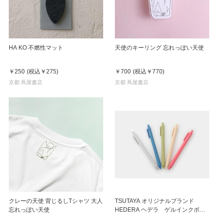
HA KO 不燃性マット
天使のキーリング 忘れっぽい天使
￥250
(税込
￥275
)
￥700
(税込
￥770
)
京都 蔦屋書店
京都 蔦屋書店
クレーの天使 背じるしTシャツ 大人
TSUTAYA オリジナルブランド
忘れっぽい天使
HEDERA ヘデラ ゲルインクボー