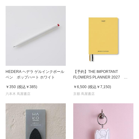
HEDERA ヘデラ ゲルインクボール
【予約】THE IMPORTANT
ペン ポップハート ホワイト
FLOWERS PLANNER 2027
※2026年8月下旬～９月上旬頃発送
￥350
(税込
￥385
)
￥6,500
(税込
￥7,150
)
予定
六本木 蔦屋書店
京都 蔦屋書店