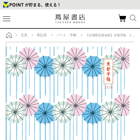
文具
筆記具
ノート・手帳
>
>
>
> 【京都限定版表紙】京都手帖 2026の商品詳細
トップ