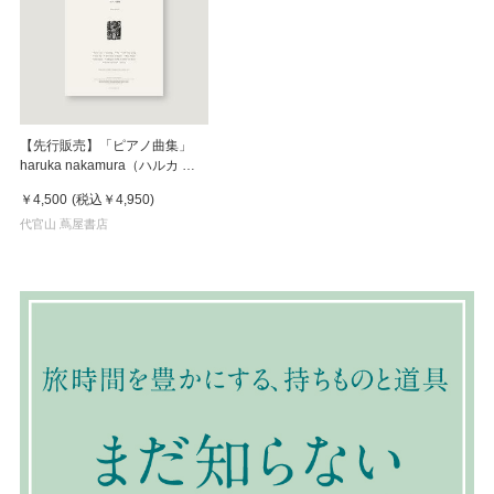
【先行販売】「ピアノ曲集」
haruka nakamura（ハルカ ナ
カムラ）
￥4,500
(税込
￥4,950
)
代官山 蔦屋書店