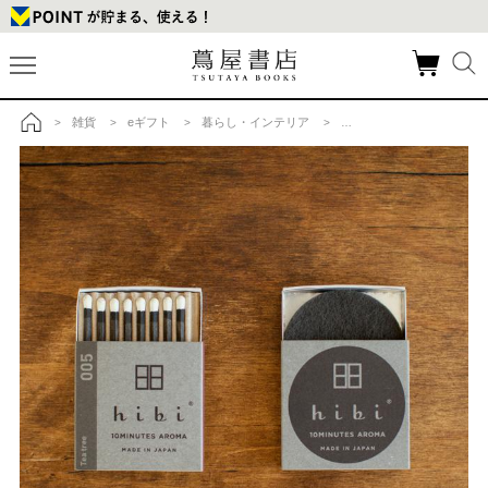
雑貨
eギフト
暮らし・インテリア
アロマディフューザー・フ
>
>
>
>
トップ