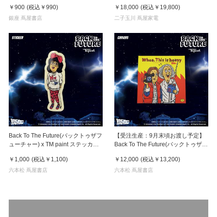
￥900
(税込
￥990
)
￥18,000
(税込
￥19,800
)
銀座 蔦屋書店
二子玉川 蔦屋家電
Back To The Future(バックトゥザフ
【受注生産：9月末頃お渡し予定】
ューチャー) x TM paint ステッカー
Back To The Future(バックトゥザフ
Linda(リンダ)
ューチャー) x TM paint キャンバス
￥1,000
(税込
￥1,100
)
￥12,000
(税込
￥13,200
)
Marty & Doc(マーティ＆ドク)
六本松 蔦屋書店
六本松 蔦屋書店