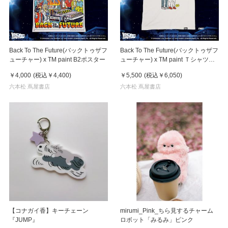
Back To The Future(バックトゥザフ
Back To The Future(バックトゥザフ
ューチャー) x TM paint B2ポスター
ューチャー) x TM paint Ｔシャツ
Marty(マーティ) & Doc(ドク)
￥4,000
(税込
￥4,400
)
￥5,500
(税込
￥6,050
)
六本松 蔦屋書店
六本松 蔦屋書店
【コナガイ香】キーチェーン
mirumi_Pink_ちら見するチャーム
『JUMP』
ロボット「みるみ」ピンク