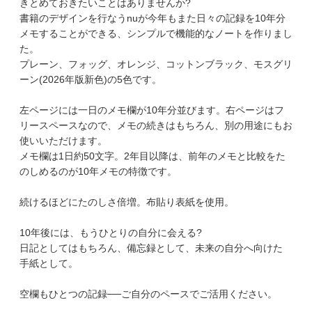
きとめておきたいことはありませんか?
書籍のデザインを行なうnuが今年もまた日々の記録を10年分
メモすることができる、シンプルで機能的なノートを作りまし
た。
プレーン、フォッグ、オレンジ、コットンブラック、モスグリ
ーン(2026年版新色)の5色です。
左ページには一日のメモ欄が10年分並びます。右ページはフ
リースペースなので、メモの続きはもちろん、別の用途にもお
使いいただけます。
メモ欄は1日約50文字。2年目以降は、前年のメモと比較をた
のしめるのが10年メモの特徴です。
続けるほどにたのしさ倍増。布貼り表紙を使用。
10年後には、もうひとりの自分に会える?
日記としてはもちろん、備忘録として、未来の自分へ向けた
手紙として。
空欄もひとつの記録──ご自分のペースでご活用ください。