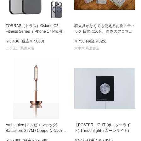
TORRAS（トラス）Ostand O3
着火具がなくても使えるお香スティ
Fitness Series（iPhone 17 Pro用）
ック 日常に10分、自然のアロマ
を。 hibi 10MINUTES AROMA
￥6,436
(税込
￥7,080
)
￥750
(税込
￥825
)
二子玉川 蔦屋家電
六本木 蔦屋書店
Ambientec (アンビエンテック)
【POSTER LIGHT (ポスターライ
Barcallore 227M / Copper(バルカロ
ト) 】moonlight（ムーンライト）
ール 227M / コッパー)
￥36,000
(税込
￥39,600
)
￥5,500
(税込
￥6,050
)