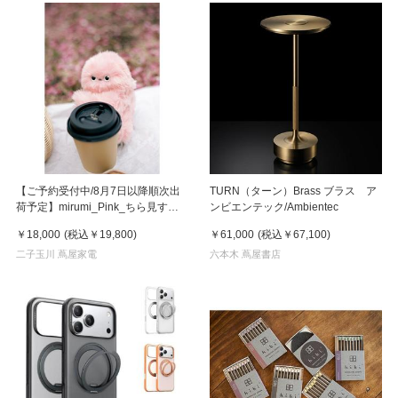
【ご予約受付中/8月7日以降順次出
TURN（ターン）Brass ブラス ア
荷予定】mirumi_Pink_ちら見する
ンビエンテック/Ambientec
チャームロボット「みるみ」ピンク
￥18,000
(税込
￥19,800
)
￥61,000
(税込
￥67,100
)
二子玉川 蔦屋家電
六本木 蔦屋書店