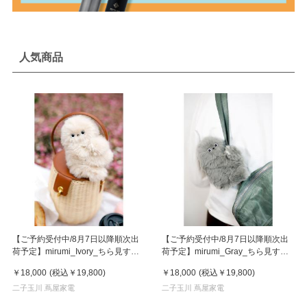
人気商品
【ご予約受付中/8月7日以降順次出
【ご予約受付中/8月7日以降順次出
荷予定】mirumi_Ivory_ちら見する
荷予定】mirumi_Gray_ちら見する
チャームロボット「みるみ」アイボ
チャームロボット「みるみ」グレー
￥18,000
(税込
￥19,800
)
￥18,000
(税込
￥19,800
)
リー
二子玉川 蔦屋家電
二子玉川 蔦屋家電