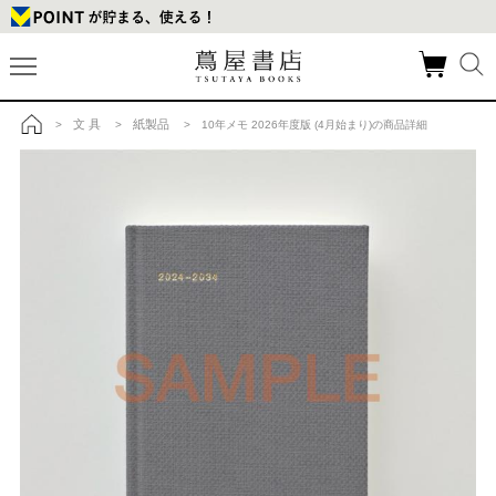
文 具
紙製品
>
>
> 10年メモ 2026年度版 (4月始まり)の商品詳細
トップ