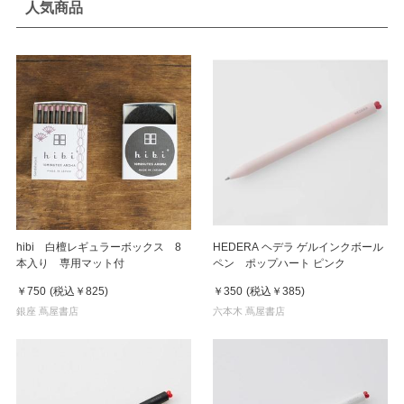
人気商品
hibi 白檀レギュラーボックス 8
HEDERA ヘデラ ゲルインクボール
本入り 専用マット付
ペン ポップハート ピンク
￥750
(税込
￥825
)
￥350
(税込
￥385
)
銀座 蔦屋書店
六本木 蔦屋書店