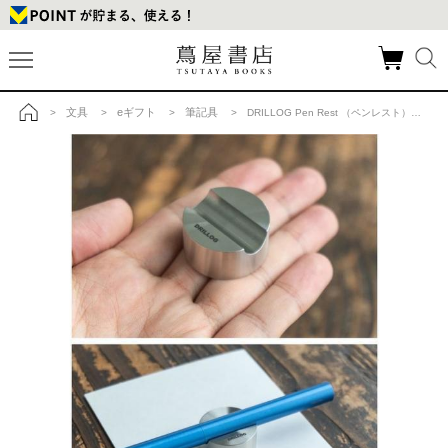
文具
eギフト
筆記具
>
>
>
> DRILLOG Pen Rest （ペンレスト）【DK_2320】【2】の商品詳細
トップ