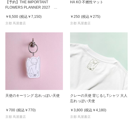
【予約】THE IMPORTANT
HA KO 不燃性マット
FLOWERS PLANNER 2027
※2026年8月下旬～９月上旬頃発送
￥6,500
(税込
￥7,150
)
￥250
(税込
￥275
)
予定
京都 蔦屋書店
京都 蔦屋書店
天使のキーリング 忘れっぽい天使
クレーの天使 背じるしTシャツ 大人
忘れっぽい天使
￥700
(税込
￥770
)
￥3,800
(税込
￥4,180
)
京都 蔦屋書店
京都 蔦屋書店