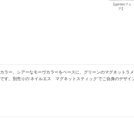
【gardenフェ
書店
ア】
六本
屋書
カラー。シアーなモーヴカラーをベースに、グリーンのマグネットラメ
です。別売りの‘ネイルエス マグネットスティック‘でご自身のデザイ