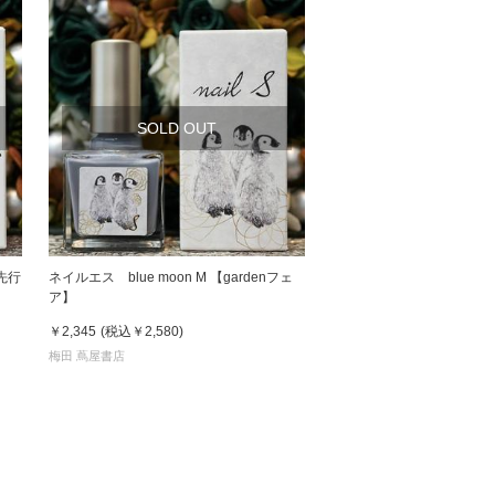
SOLD OUT
先行
ネイルエス blue moon M 【gardenフェ
ア】
￥2,345
(税込
￥2,580
)
梅田 蔦屋書店