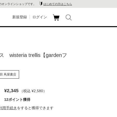
のオンラインショップです。
はじめての方はこちら
新規登録
ログイン
カ
玉川
ート
家電
isteria trellis【gardenフ
山 蔦
店
田 蔦屋書店
 蔦屋
¥2,345
（税込 ¥2,580
）
12ポイント獲得
木 蔦
利用手続き
をすると獲得できます
店