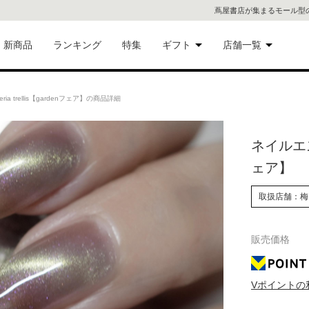
蔦屋書店が集まるモール型
新商品
ランキング
特集
ギフト
店舗一覧
二子
術品
ギフトにおすすめ
ia trellis【gardenフェア】の商品詳細
蔦屋
eギフト
ネイルエス w
代官
ェア】
屋書
像・音
取扱店舗：梅
銀座
販売価格
書店
具
六本
Vポイントの
貨
屋書