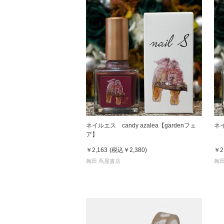
ネイルエス candy azalea【gardenフェ
ネイ
ア】
￥2,163
(税込
￥2,380
)
￥2
梅田 蔦屋書店
梅田