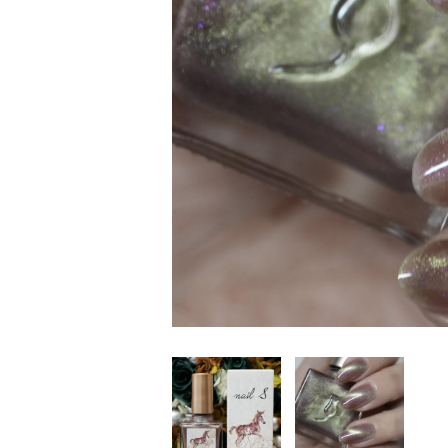
家
食
e