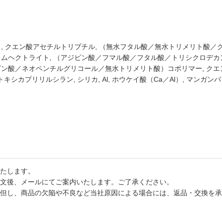
ース, クエン酸アセチルトリブチル, （無水フタル酸／無水トリメリト酸／
ニウムヘクトライト, （アジピン酸／フマル酸／フタル酸／トリシクロデカ
ジピン酸／ネオペンチルグリコール／無水トリメリト酸）コポリマー, クエン
トキシカプリリルシラン, シリカ, Al, ホウケイ酸（Ca／Al）, マンガンバ
たします。
文後、メールにてご案内いたします。ご了承ください。
但し、商品の欠陥や不良など当社原因による場合には、返品・交換を承