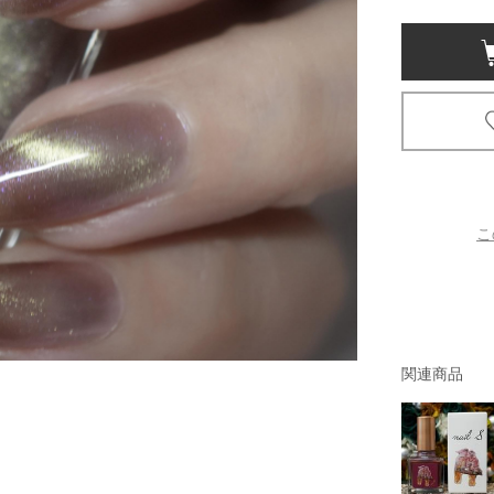
京都
電
書店
品
京都
蔦屋
ギフト
こ
梅田
書店
枚方
関連商品
書店
広島