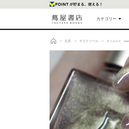
カテゴリー
美
文具
デスクツール
>
>
> ネイルエス wister
トップ
本
映
楽
文
雑