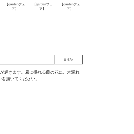
【gardenフェ
【gardenフェ
【gardenフェ
ア】
ア】
ア】
松 蔦
店
日本語
が輝きます。風に揺れる藤の花に、木漏れ
ンを描いてください。