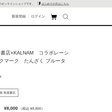
のオンラインショップです。
はじめての方はこちら
新規登録
ログイン
カ
玉川
ート
家電
屋書店×KALNAM コラボレーシ
山 蔦
クマーク たんざく ブルータ
店
M
 蔦屋
座 蔦屋書店
木 蔦
¥8,000
（税込 ¥8,800
）
店