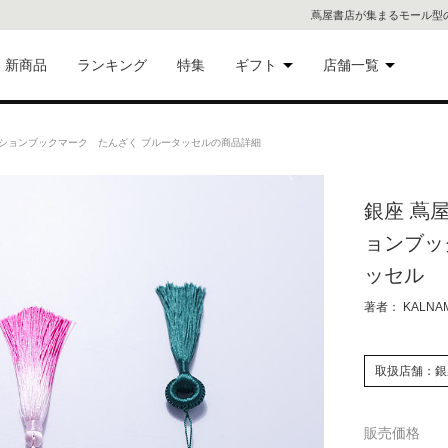
蔦屋書店が集まるモール型
新商品
ランキング
特集
ギフト
店舗一覧
二子
術品
ギフトにおすすめ
ーションブックマーク たんざく ブルータッセルの商品詳細
蔦屋
eギフト
銀座 蔦
代官
ョンブッ
屋書
像・音
ッセル
著者： KALNA
銀座
書店
具
取扱店舗：銀
六本
販売価格
貨
屋書