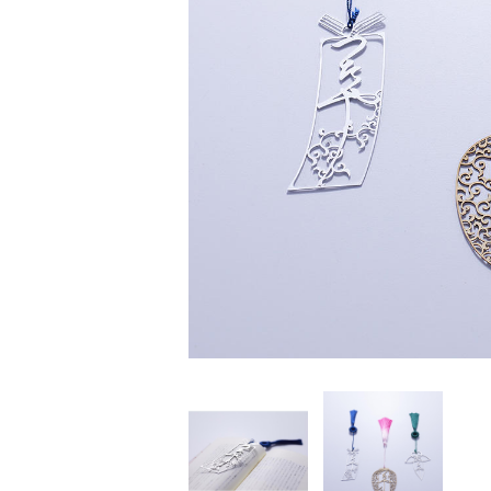
家
食
e