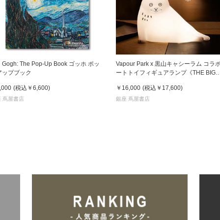
n Gogh: The Pop-Up Book ゴッホ ポッ
Vapour Park x 黒山キャシーラム コラ
アップブック
ートトイフィギュアランプ《THE BIG
WHITE CAT WITH LAMP》 黑山Kathy
,000
(税込
￥6,600
)
￥16,000
(税込
￥17,600
)
Lam
 蔦屋書店
銀座 蔦屋書店