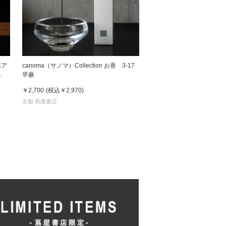
ボア
canoma（サノマ）Collection お香 3-17
早蕨
￥2,700
(税込
￥2,970
)
京都 蔦屋書店