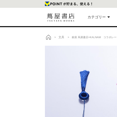
カテゴリー
美
文具
>
> 銀座 蔦屋書店×KALNAM コラボレ
トップ
本
映
楽
文
雑