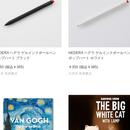
EDERA ヘデラ ゲルインクボールペン
HEDERA ヘデラ ゲルインクボール
ポップハート ブラック
ポップハート ホワイト
50
(税込
￥385
)
￥350
(税込
￥385
)
木 蔦屋書店
六本木 蔦屋書店