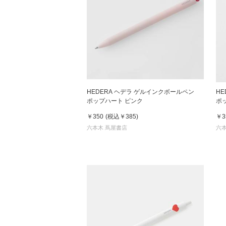
HEDERA ヘデラ ゲルインクボールペン
H
ポップハート ピンク
￥350
(税込
￥385
)
￥3
六本木 蔦屋書店
六本