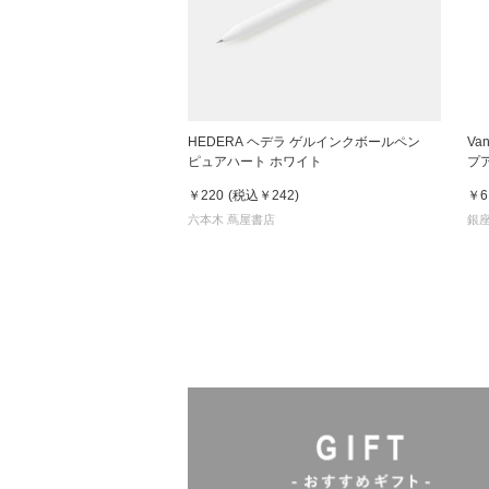
HEDERA ヘデラ ゲルインクボールペン
Va
ピュアハート ホワイト
プ
￥220
(税込
￥242
)
￥6
六本木 蔦屋書店
銀座