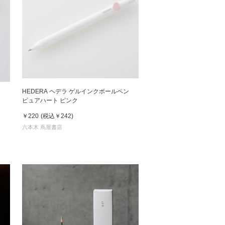
ペン
HEDERA ヘデラ ゲルインクボールペン
ピュアハート ピンク
￥220
(税込
￥242
)
六本木 蔦屋書店