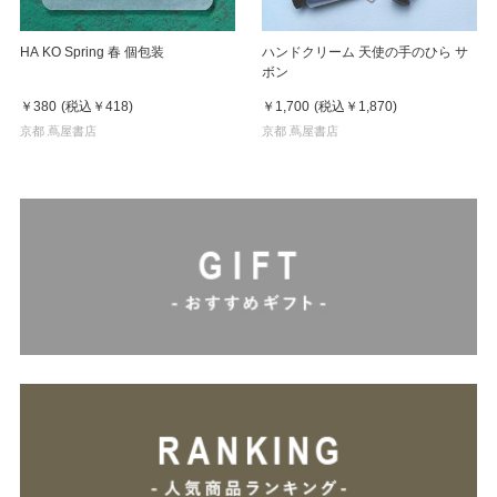
HA KO Spring 春 個包装
ハンドクリーム 天使の手のひら サ
ボン
￥380
(税込
￥418
)
￥1,700
(税込
￥1,870
)
京都 蔦屋書店
京都 蔦屋書店