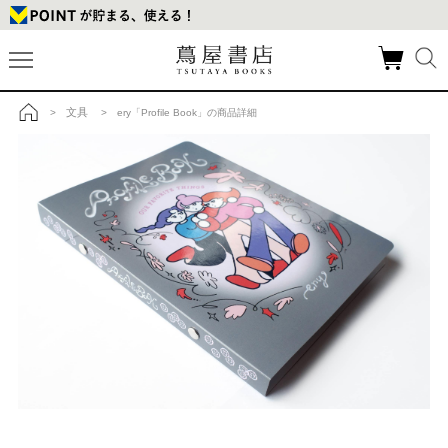
文具
>
> ery「Profile Book」の商品詳細
トップ