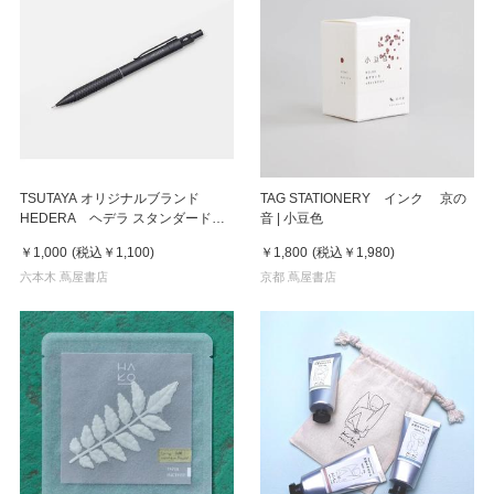
TSUTAYA オリジナルブランド
TAG STATIONERY インク 京の
HEDERA ヘデラ スタンダード製
音 | 小豆色
図用シャープ 0.5
￥1,000
(税込
￥1,100
)
￥1,800
(税込
￥1,980
)
六本木 蔦屋書店
京都 蔦屋書店