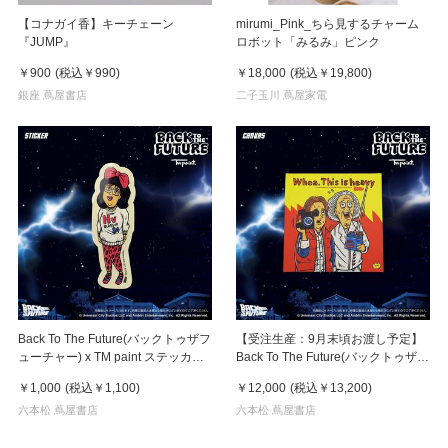
【コナガイ香】キーチェーン
mirumi_Pink_ちら見するチャーム
『JUMP』
ロボット「みるみ」ピンク
￥900
(税込
￥990
)
￥18,000
(税込
￥19,800
)
銀座 蔦屋書店
二子玉川 蔦屋家電
Back To The Future(バックトゥザフ
【受注生産：9月末頃お渡し予定】
ューチャー) x TM paint ステッカー
Back To The Future(バックトゥザフ
Linda(リンダ)
ューチャー) x TM paint キャンバス
￥1,000
(税込
￥1,100
)
￥12,000
(税込
￥13,200
)
Marty & Doc(マーティ＆ドク)
六本松 蔦屋書店
六本松 蔦屋書店