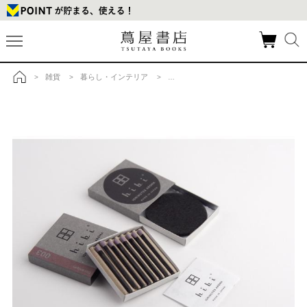
雑貨
暮らし・インテリア
アロマディフューザー・フレグランス
>
>
>
>
トップ