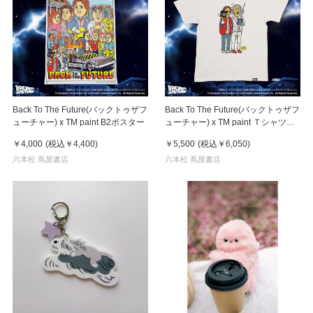
Back To The Future(バックトゥザフ
Back To The Future(バックトゥザフ
ューチャー) x TM paint B2ポスター
ューチャー) x TM paint Ｔシャツ
Marty(マーティ) & Doc(ドク)
￥4,000
(税込
￥4,400
)
￥5,500
(税込
￥6,050
)
六本松 蔦屋書店
六本松 蔦屋書店