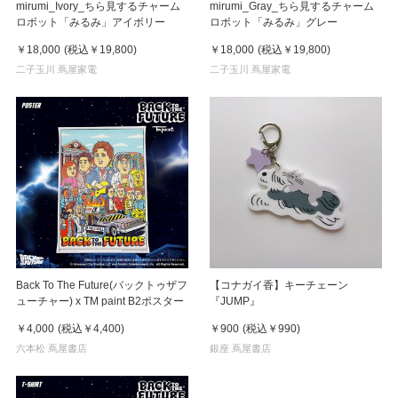
mirumi_Ivory_ちら見するチャーム
mirumi_Gray_ちら見するチャーム
ロボット「みるみ」アイボリー
ロボット「みるみ」グレー
￥18,000
(税込
￥19,800
)
￥18,000
(税込
￥19,800
)
二子玉川 蔦屋家電
二子玉川 蔦屋家電
Back To The Future(バックトゥザフ
【コナガイ香】キーチェーン
ューチャー) x TM paint B2ポスター
『JUMP』
￥4,000
(税込
￥4,400
)
￥900
(税込
￥990
)
六本松 蔦屋書店
銀座 蔦屋書店