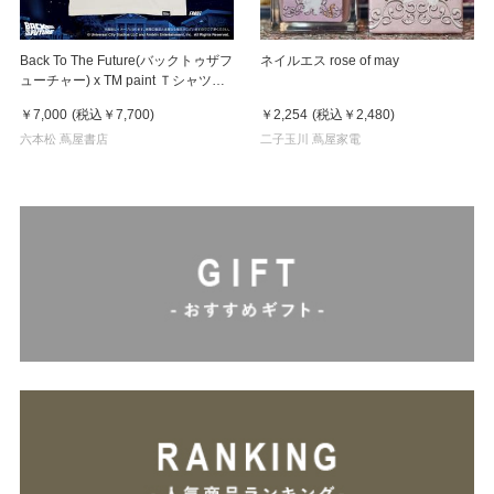
Back To The Future(バックトゥザフ
ネイルエス rose of may
ューチャー) x TM paint Ｔシャツ
Key Visual White
￥7,000
(税込
￥7,700
)
￥2,254
(税込
￥2,480
)
六本松 蔦屋書店
二子玉川 蔦屋家電