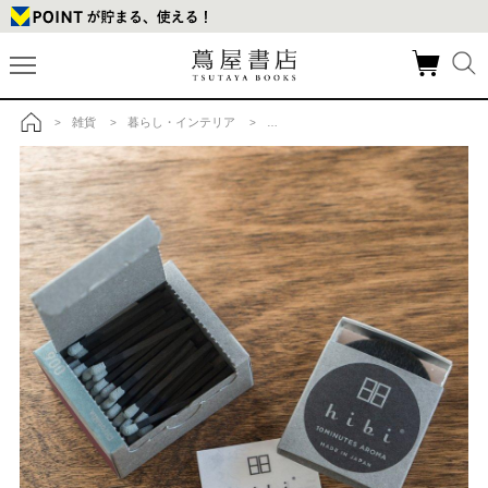
雑貨
暮らし・インテリア
アロマディフューザー・フレグランス
>
>
>
>
トップ