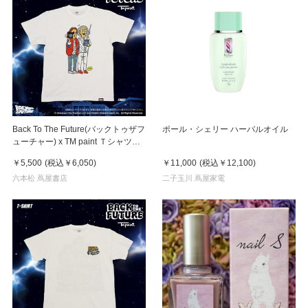
Back To The Future(バックトゥザフ
ポール・シェリー ハーバルオイル
ューチャー) x TM paint Ｔシャツ
Marty(マーティ) & Doc(ドク)
￥5,500
(税込
￥6,050
)
￥11,000
(税込
￥12,100
)
六本松 蔦屋書店
二子玉川 蔦屋家電