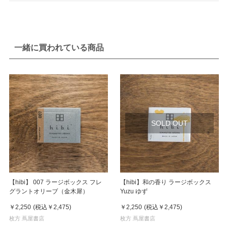
一緒に買われている商品
SOLD OUT
【hibi】 007 ラージボックス フレ
【hibi】和の香り ラージボックス
グラントオリーブ（金木犀）
Yuzu ゆず
￥2,250
(税込
￥2,475
)
￥2,250
(税込
￥2,475
)
枚方 蔦屋書店
枚方 蔦屋書店