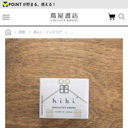
雑貨
暮らし・インテリア
アロマディフューザー・フレグランス
>
>
>
>
トップ