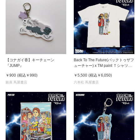
【コナガイ香】キーチェーン
Back To The Future(バックトゥザフ
『JUMP』
ューチャー) x TM paint Ｔシャツ
Marty(マーティ) & Doc(ドク)
￥900
(税込
￥990
)
￥5,500
(税込
￥6,050
)
銀座 蔦屋書店
六本松 蔦屋書店