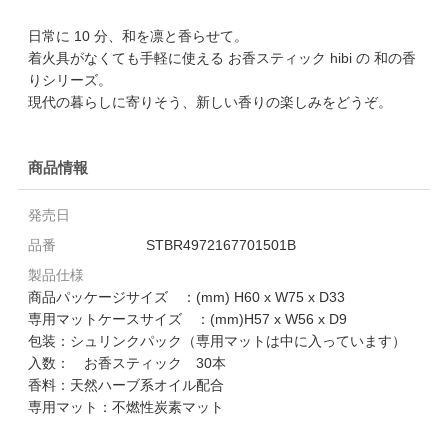
日常に 10 分、和を凛と香らせて。
着火具がなくても手軽に使える お香スティック hibi の 和の香
りシリーズ。
現代の暮らしに寄りそう、新しい香りの楽しみをどうぞ。
商品情報
発売日
品番
STBR4972167701501B
製品仕様
商品パッケージサイズ ：(mm) H60 x W75 x D33
専用マットケースサイズ ：(mm)H57 x W56 x D9
包装：シュリンクパック（専用マットは中に入っています）
入数： お香スティック 30本
香料：天然ハーブ系オイル配合
専用マット：不燃性炭素マット