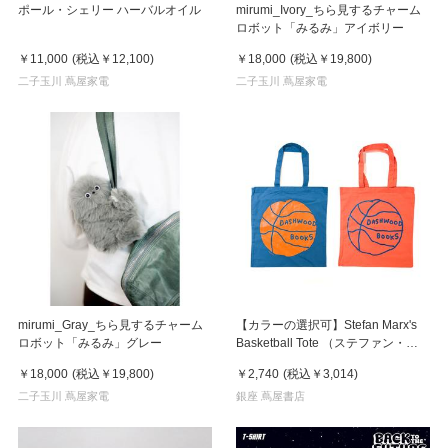
ポール・シェリー ハーバルオイル
mirumi_Ivory_ちら見するチャーム
ロボット「みるみ」アイボリー
￥11,000
(税込
￥12,100
)
￥18,000
(税込
￥19,800
)
二子玉川 蔦屋家電
二子玉川 蔦屋家電
mirumi_Gray_ちら見するチャーム
【カラーの選択可】Stefan Marx's
ロボット「みるみ」グレー
Basketball Tote （ステファン・マ
ルクス）トートバッグ
￥18,000
(税込
￥19,800
)
￥2,740
(税込
￥3,014
)
二子玉川 蔦屋家電
銀座 蔦屋書店