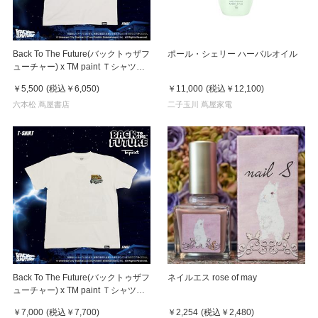
Back To The Future(バックトゥザフ
ポール・シェリー ハーバルオイル
ューチャー) x TM paint Ｔシャツ
Marty(マーティ) & Doc(ドク)
￥5,500
(税込
￥6,050
)
￥11,000
(税込
￥12,100
)
六本松 蔦屋書店
二子玉川 蔦屋家電
Back To The Future(バックトゥザフ
ネイルエス rose of may
ューチャー) x TM paint Ｔシャツ
Key Visual White
￥7,000
(税込
￥7,700
)
￥2,254
(税込
￥2,480
)