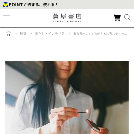
雑貨
暮らし・インテリア
>
>
> 着火具がなくても使えるお香スティック hibi レギュラーボックス イランイラン 8本入り(専用マット付)の商品詳細
トップ