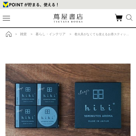
雑貨
暮らし・インテリア
>
>
> 着火具がなくても使えるお香スティック hibi deep. ３種ギフトボックスの商品詳細
トップ