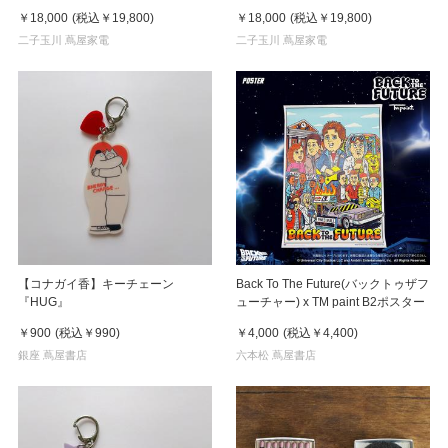
￥18,000
(税込
￥19,800
)
￥18,000
(税込
￥19,800
)
二子玉川 蔦屋家電
二子玉川 蔦屋家電
【コナガイ香】キーチェーン
Back To The Future(バックトゥザフ
『HUG』
ューチャー) x TM paint B2ポスター
￥900
(税込
￥990
)
￥4,000
(税込
￥4,400
)
銀座 蔦屋書店
六本松 蔦屋書店