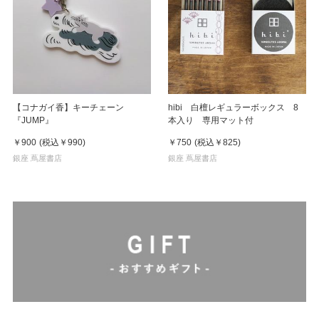
【コナガイ香】キーチェーン
hibi 白檀レギュラーボックス 8
『JUMP』
本入り 専用マット付
￥900
(税込
￥990
)
￥750
(税込
￥825
)
銀座 蔦屋書店
銀座 蔦屋書店