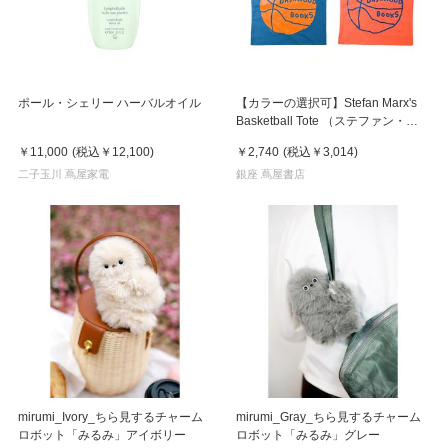
ポール・シェリー ハーバルオイル
【カラーの選択可】Stefan Marx's
Basketball Tote （ステファン・マ
ルクス）トートバッグ
￥11,000
(税込
￥12,100
)
￥2,740
(税込
￥3,014
)
二子玉川 蔦屋家電
銀座 蔦屋書店
mirumi_Ivory_ちら見するチャーム
mirumi_Gray_ちら見するチャーム
ロボット「みるみ」アイボリー
ロボット「みるみ」グレー