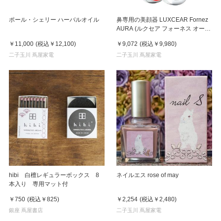
ポール・シェリー ハーバルオイル
鼻専用の美顔器 LUXCEAR Fornez
AURA (ルクセア フォーネス オー
ラ)2026年新型モデル【美顔器】
￥11,000
(税込
￥12,100
)
￥9,072
(税込
￥9,980
)
二子玉川 蔦屋家電
二子玉川 蔦屋家電
hibi 白檀レギュラーボックス 8
ネイルエス rose of may
本入り 専用マット付
￥750
(税込
￥825
)
￥2,254
(税込
￥2,480
)
銀座 蔦屋書店
二子玉川 蔦屋家電