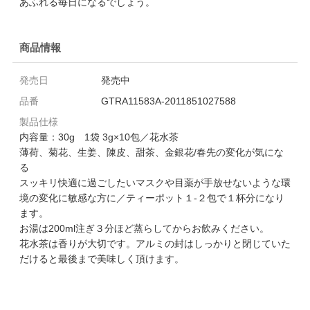
あふれる毎日になるでしょう。
商品情報
発売日
発売中
品番
GTRA11583A-2011851027588
製品仕様
内容量：30g 1袋 3g×10包／花水茶
薄荷、菊花、生姜、陳皮、甜茶、金銀花/春先の変化が気にな
る
スッキリ快適に過ごしたいマスクや目薬が手放せないような環
境の変化に敏感な方に／ティーポット１-２包で１杯分になり
ます。
お湯は200ml注ぎ３分ほど蒸らしてからお飲みください。
花水茶は香りが大切です。アルミの封はしっかりと閉じていた
だけると最後まで美味しく頂けます。