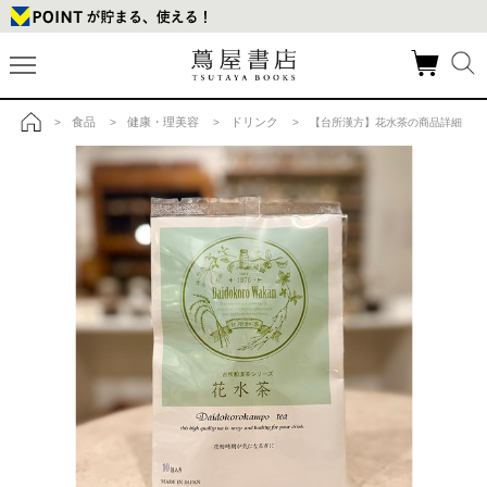
食品
健康・理美容
ドリンク
>
>
>
> 【台所漢方】花水茶の商品詳細
トップ