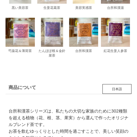
黒い美容茶
生姜花葛茶
美容実感茶
台所和漢湯
芍薬花＆薄荷茶
たんぽぽ根＆金針
台所和漢茶
紅花生姜人参茶
菜茶
商品について
日本語
台所和漢茶シリーズは、私たちの大切な家族のために302種類
を超える植物（花、根、茎、果実）から選んで作ったオリジナ
ルブレンド茶です。
お茶を飲むゆっくりとした時間を過ごすことで、美しい笑顔の