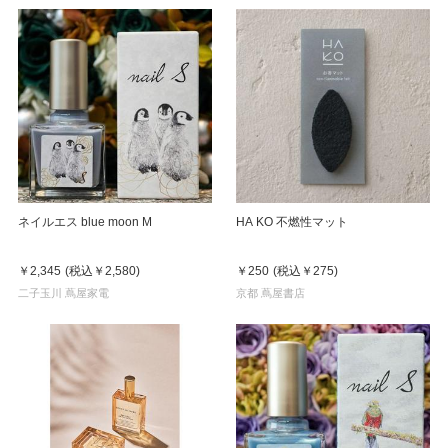
ネイルエス blue moon M
HA KO 不燃性マット
￥2,345
(税込
￥2,580
)
￥250
(税込
￥275
)
二子玉川 蔦屋家電
京都 蔦屋書店