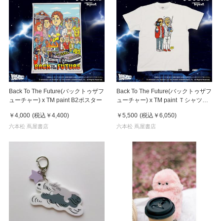
Back To The Future(バックトゥザフ
Back To The Future(バックトゥザフ
ューチャー) x TM paint B2ポスター
ューチャー) x TM paint Ｔシャツ
Marty(マーティ) & Doc(ドク)
￥4,000
(税込
￥4,400
)
￥5,500
(税込
￥6,050
)
六本松 蔦屋書店
六本松 蔦屋書店