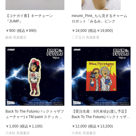
【コナガイ香】キーチェーン
mirumi_Pink_ちら見するチャーム
『JUMP』
ロボット「みるみ」ピンク
￥900
(税込
￥990
)
￥18,000
(税込
￥19,800
)
銀座 蔦屋書店
二子玉川 蔦屋家電
Back To The Future(バックトゥザフ
【受注生産：9月末頃お渡し予定】
ューチャー) x TM paint ステッカー
Back To The Future(バックトゥザフ
Linda(リンダ)
ューチャー) x TM paint キャンバス
￥1,000
(税込
￥1,100
)
￥12,000
(税込
￥13,200
)
Marty & Doc(マーティ＆ドク)
六本松 蔦屋書店
六本松 蔦屋書店