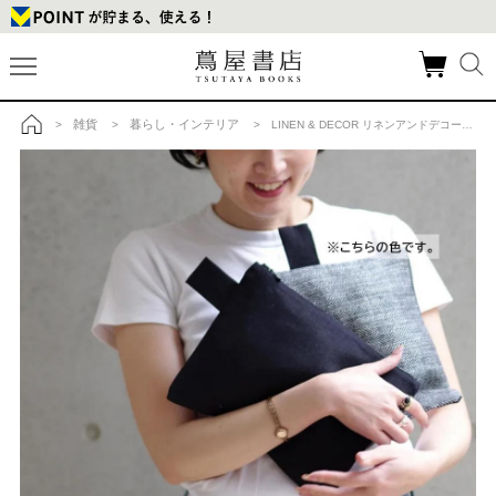
雑貨
暮らし・インテリア
>
>
> LINEN & DECOR リネンアンドデコール ポーチ L （ブラック ヘリンボーン）の商品詳細
トップ