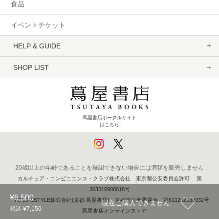
食品
イベントチケット
HELP & GUIDE
SHOP LIST
蔦屋書店ポータルサイト
はこちら
20歳以上の年齢であることを確認できない場合には酒類を販売しません
カルチュア・コンビニエンス・クラブ株式会社 東京都公安委員会許可 第
303310908618号
¥6,500
TTC LIFESTYLE株式会社(京都 蔦屋書店) 京都府公安委員会 第611262330032号
現在ご購入できません
税込 ¥7,150
蔦屋書店オンラインストア