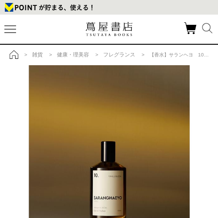
雑貨
健康・理美容
フレグランス
>
>
>
> 【香水】サランヘヨ 10. バニラ ブルーム オードパルファム 100mL SARANGHAEYOの商品詳細
トップ