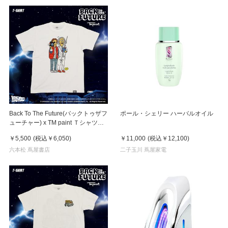
Back To The Future(バックトゥザフ
ポール・シェリー ハーバルオイル
ューチャー) x TM paint Ｔシャツ
Marty(マーティ) & Doc(ドク)
￥5,500
(税込
￥6,050
)
￥11,000
(税込
￥12,100
)
六本松 蔦屋書店
二子玉川 蔦屋家電