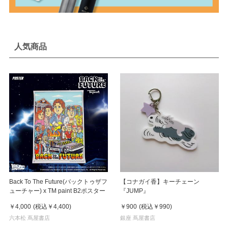
人気商品
Back To The Future(バックトゥザフ
【コナガイ香】キーチェーン
ューチャー) x TM paint B2ポスター
『JUMP』
￥4,000
(税込
￥4,400
)
￥900
(税込
￥990
)
六本松 蔦屋書店
銀座 蔦屋書店