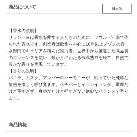
商品について
日本語
【香水の説明】
サランヘヨは香水を愛する人たちのために、ソウル・江南で作
られた香水です。創業者は欧州を中心に16年以上メゾンの香
水部門でキャリアを積んだ実力者。世界中から厳選した高品質
のエッセンスを使い、数か月にわたる低温熟成を経て、自然で
豊かな香りを実現しています。
【香りの説明】
バニラ、ムスク、アンバーのハーモニーが、眠っていた純粋な
情熱を優しく呼び覚ます。ベチバーとイランイランが、重厚だ
けど重すぎず、爽やかだけど軽すぎない絶妙なバランスで香り
ます。
商品情報