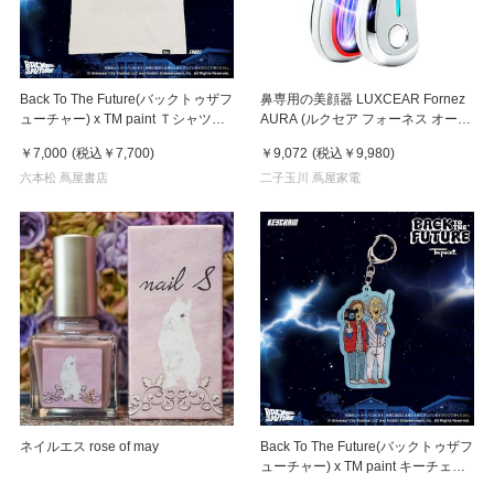
Back To The Future(バックトゥザフ
鼻専用の美顔器 LUXCEAR Fornez
ューチャー) x TM paint Ｔシャツ
AURA (ルクセア フォーネス オー
Key Visual White
ラ)2026年新型モデル【美顔器】
￥7,000
(税込
￥7,700
)
￥9,072
(税込
￥9,980
)
六本松 蔦屋書店
二子玉川 蔦屋家電
ネイルエス rose of may
Back To The Future(バックトゥザフ
ューチャー) x TM paint キーチェー
ン Marty & Doc(マーティ＆ドク)