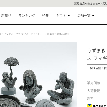
蔦屋書店が集まるモール型
新商品
ランキング
特集
ギフト
店舗一覧
二子
術品
ギフトにおすすめ
ブラインドボックス フィギュア BOXセット 伊藤潤二の商品詳細
蔦屋
eギフト
うずまき
代官
ス フィ
屋書
像・音
取扱店舗：代
銀座
販売価格
書店
具
入荷状況
六本
送料
貨
屋書