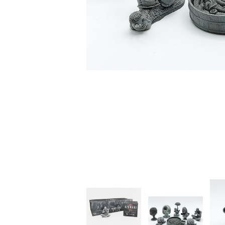
家
食
e