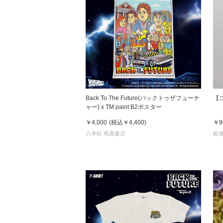
Back To The Future(バックトゥザフューチ
【
ャー) x TM paint B2ポスター
￥4,000
(税込
￥4,400
)
￥9
六本松 蔦屋書店
銀座