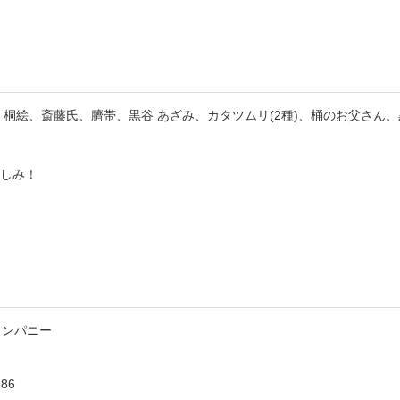
桐絵、斎藤氏、臍帯、黒谷 あざみ、カタツムリ(2種)、桶のお父さん、
しみ！
カンパニー
686