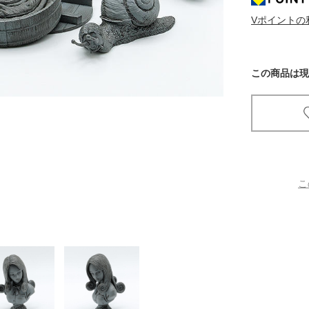
Vポイントの
京都
電
書店
この商品は現
品
京都
蔦屋
ギフト
梅田
こ
書店
枚方
書店
広島