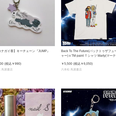
コナガイ香】キーチェーン『JUMP』
Back To The Future(バックトゥザフ
ャー) x TM paint Ｔシャツ Marty(マーティ)
& Doc(ドク)
00
(税込
￥990
)
￥5,500
(税込
￥6,050
)
 蔦屋書店
六本松 蔦屋書店