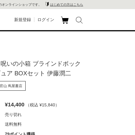
のオンラインショップです。
はじめての方はこちら
新規登録
ログイン
カ
玉川
ート
家電
 呪いの小箱 ブラインドボック
山 蔦
ギュア BOXセット 伊藤潤二
店
官山 蔦屋書店
 蔦屋
¥14,400
（税込 ¥15,840
）
売り切れ
木 蔦
送料無料
店
79ポイント獲得