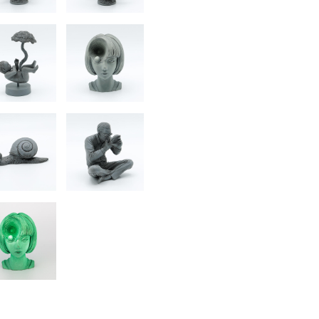
書店
六本
屋書