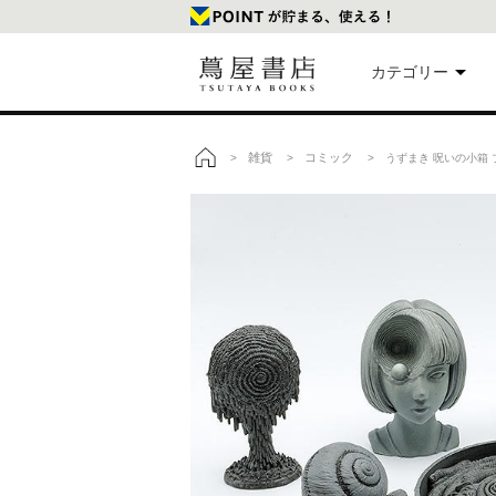
カテゴリー
美
雑貨
コミック
>
>
> うずまき 呪いの小箱 
トップ
本
映
楽
文
雑