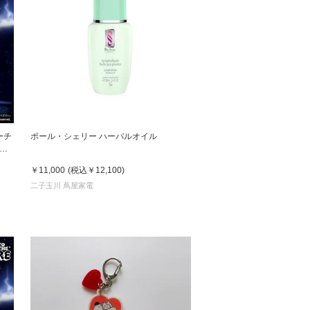
ューチ
ポール・シェリー ハーバルオイル
￥11,000
(税込
￥12,100
)
二子玉川 蔦屋家電