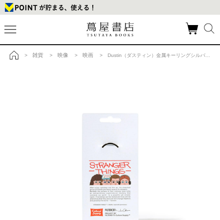
雑貨
映像
映画
>
>
>
> Dustin（ダスティン）金属キーリングシルバー Stranger Things（ストレンジャー・シングス）×Jun Oson×FILTER017® Culture Supply™の商品詳細
トップ