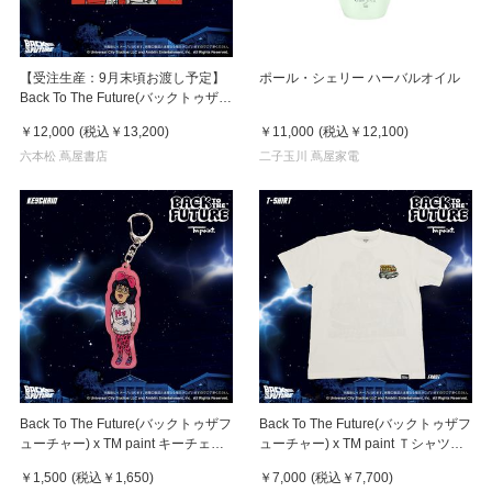
【受注生産：9月末頃お渡し予定】
ポール・シェリー ハーバルオイル
Back To The Future(バックトゥザフ
ューチャー) x TM paint キャンバス
￥12,000
(税込
￥13,200
)
￥11,000
(税込
￥12,100
)
Marty & Doc(マーティ＆ドク)
六本松 蔦屋書店
二子玉川 蔦屋家電
Back To The Future(バックトゥザフ
Back To The Future(バックトゥザフ
ューチャー) x TM paint キーチェー
ューチャー) x TM paint Ｔシャツ
ン Linda(リンダ)
Key Visual White
￥1,500
(税込
￥1,650
)
￥7,000
(税込
￥7,700
)