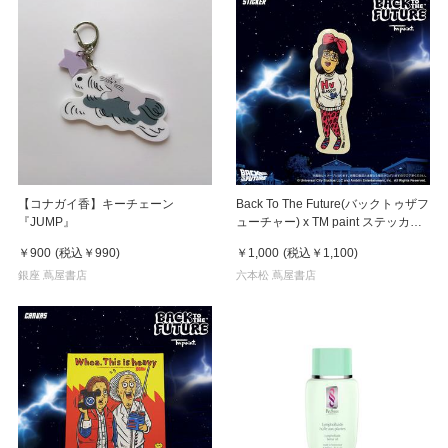
【コナガイ香】キーチェーン
Back To The Future(バックトゥザフ
『JUMP』
ューチャー) x TM paint ステッカー
Linda(リンダ)
￥900
(税込
￥990
)
￥1,000
(税込
￥1,100
)
銀座 蔦屋書店
六本松 蔦屋書店