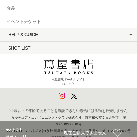
食品
イベントチケット
HELP & GUIDE
SHOP LIST
蔦屋書店ポータルサイト
はこちら
20歳以上の年齢であることを確認できない場合には酒類を販売しません
カルチュア・コンビニエンス・クラブ株式会社 東京都公安委員会許可 第
303310908618号
¥2,800
TTC LIFESTYLE株式会社(京都 蔦屋書店) 京都府公安委員会 第611262330032号
現在ご購入できません
税込 ¥3,080