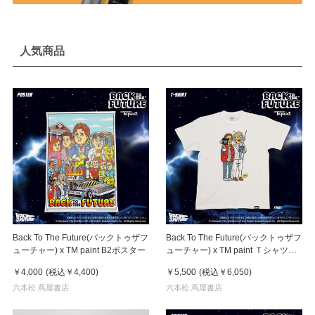
人気商品
Back To The Future(バックトゥザフ
Back To The Future(バックトゥザフ
ューチャー) x TM paint B2ポスター
ューチャー) x TM paint Ｔシャツ
Marty(マーティ) & Doc(ドク)
￥4,000
(税込
￥4,400
)
￥5,500
(税込
￥6,050
)
六本松 蔦屋書店
六本松 蔦屋書店