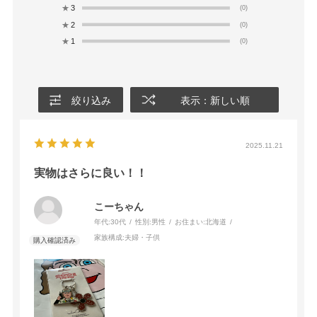
★
3
(0)
★
2
(0)
★
1
(0)
絞り込み
表示：新しい順
2025.11.21
実物はさらに良い！！
こーちゃん
年代:
30代
性別:
男性
お住まい:
北海道
家族構成:
夫婦・子供