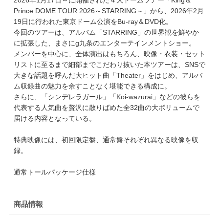
Prince DOME TOUR 2026～STARRING～」から、2026年2月
19日に行われた東京ドーム公演をBu-ray＆DVD化。
今回のツアーは、アルバム「STARRING」の世界観を鮮やか
に拡張した、まさにg九条のエンターテインメントショー。
メンバーを中心に、全体演出はもちろん、映像・衣装・セット
リストに至るまで細部までこだわり抜いた本ツアーは、SNSで
大きな話題を呼んだ大ヒット曲「Theater」をはじめ、アルバ
ム収録曲の魅力を余すことなく堪能できる構成に。
さらに、「シンデレラガール」「Koi-wazurai」などの彼らを
代表する人気曲を贅沢に散りばめた全32曲の大ボリュームで
届ける内容となっている。
特典映像には、初回限定盤、通常盤それぞれ異なる映像を収
録。
通常トールパッケージ仕様
商品情報