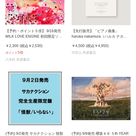
【予約・ポイント５倍】 9/16発売
【先行販売】「ピアノ曲集」
M!LK LOVE ENG!NE 初回限定ソロ
haruka nakamura（ハルカ ナカム
盤 CD ミニアルバム
ラ）
￥2,300
(税込
￥2,530
)
￥4,500
(税込
￥4,950
)
5倍
代官山 蔦屋書店
ポイント
六本松 蔦屋書店
(予約) 9/2発売 サカナクション 怪獣
(予約) 9/9発売 櫻坂４６ ５th YEAR