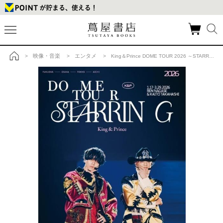
映像・音楽
エンタメ
>
>
> King＆Prince DOME TOUR 2026 ～STARRING～ 通常盤 ２Blu-ray の商品詳細
トップ