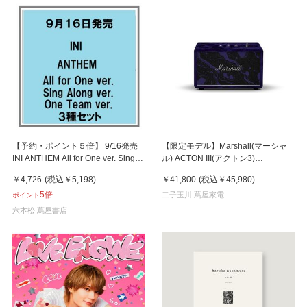
【予約・ポイント５倍】 9/16発売
【限定モデル】Marshall(マーシャ
INI ANTHEM All for One ver. Sing
ル) ACTON III(アクトン3)
Along ver. One Team ver. ３種セッ
MARSHALL × ヘンドリックス60周
￥4,726
(税込
￥5,198
)
￥41,800
(税込
￥45,980
)
ト シングル
年アニバーサリーエディション ス
5倍
ピーカー
二子玉川 蔦屋家電
ポイント
六本松 蔦屋書店