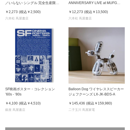
／いらない シングル 完全生産限定
ANNIVERSARY LIVE at MUFG
盤
STADIUM 完全生産限定盤 Blu-ray
￥2,273
(税込
￥2,500
)
￥12,273
(税込
￥13,500
)
六本松 蔦屋書店
六本松 蔦屋書店
SF映画ポスター・コレクション
Balloon Dog ワイヤレススピーカー
’60s - ’80s
ジェフクーンズ LX-JK-BDS-A
￥4,100
(税込
￥4,510
)
￥145,436
(税込
￥159,980
)
銀座 蔦屋書店
二子玉川 蔦屋家電