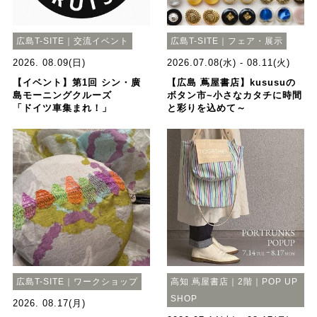
広島T-SITE｜交流イベント
広島T-SITE｜フェア・展示
2026. 08.09(日)
2026.07.08(水) - 08.11(火)
【イベント】第1回 シン・廣
【広島 蔦屋書店】kususuの
島モーニングクルーズ
ボタン市~小さなカタチに時間
「ドイツ車集まれ！」
と彩りを込めて～
広島T-SITE｜ワークショップ
高知 蔦屋書店｜2階｜POP UP
SHOP
2026. 08.17(月)