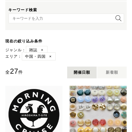
キーワード検索
キーワード検索
現在の絞り込み条件
ジャンル：
雑誌
×
エリア：
中国・四国
×
27
全
件
開催日順
新着順