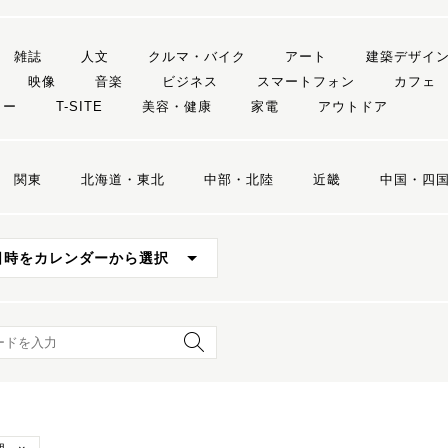
雑誌
人文
クルマ・バイク
アート
建築デザイ
映像
音楽
ビジネス
スマートフォン
カフェ
リー
T-SITE
美容・健康
家電
アウトドア
関東
北海道・東北
中部・北陸
近畿
中国・四
日時をカレンダーから選択
ード検索