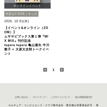
オンラインイベント
代官山T-SITE｜キッズ
2026. 10.01(木)
【イベント&オンライン（ZO
OM）】
ムササビブックス第１弾『MI
X MIX』刊行記念
tupera tupera 亀山達矢 中川
敦子 × 大原大次郎トークイベ
ント
<
1
>
お問い合わせ
サイトマップ
このサイトについて
個人情報保護方針
カルチュア・コンビニエンス・クラブ株式会社 東京都公安委員会許可 第