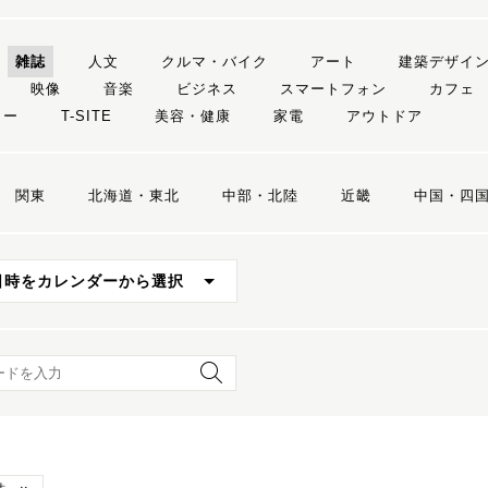
雑誌
人文
クルマ・バイク
アート
建築デザイ
映像
音楽
ビジネス
スマートフォン
カフェ
リー
T-SITE
美容・健康
家電
アウトドア
関東
北海道・東北
中部・北陸
近畿
中国・四
日時をカレンダーから選択
ード検索