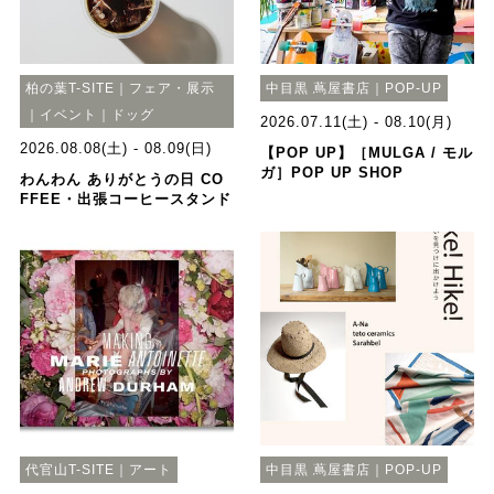
柏の葉T-SITE｜フェア・展示
中目黒 蔦屋書店｜POP-UP
｜イベント｜ドッグ
2026.07.11(土) - 08.10(月)
2026.08.08(土) - 08.09(日)
【POP UP】［MULGA / モル
ガ］POP UP SHOP
わんわん ありがとうの日 CO
FFEE・出張コーヒースタンド
代官山T-SITE｜アート
中目黒 蔦屋書店｜POP-UP