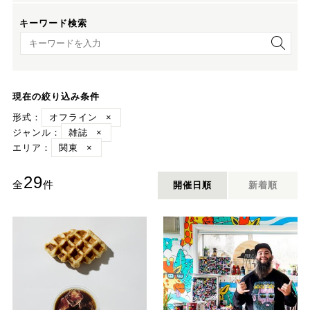
キーワード検索
キーワード検索
現在の絞り込み条件
形式：
オフライン
×
ジャンル：
雑誌
×
エリア：
関東
×
29
全
件
開催日順
新着順