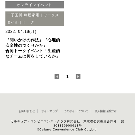
オンラインイベント
二子玉川 蔦屋家電｜ワークス
タイル｜トーク
2022. 04.18(月)
『問いかけの作法』『心理的
安全性のつくりかた』
合同トークイベント「生産的
なチームは何をしているか」
<
1
>
お問い合わせ
サイトマップ
このサイトについて
個人情報保護方針
カルチュア・コンビニエンス・クラブ株式会社 東京都公安委員会許可 第
303310908618号
©Culture Convenience Club Co.,Ltd.