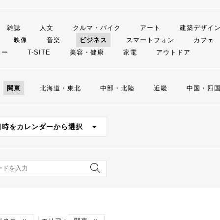
雑誌
人文
クルマ・バイク
アート
建築デザイ
映像
音楽
ビジネス
スマートフォン
カフェ
リー
T-SITE
美容・健康
家電
アウトドア
関東
北海道・東北
中部・北陸
近畿
中国・四
日時をカレンダーから選択
ード検索