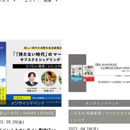
ジネス
×
エリア：
関東
×
オンラインイベント
オンラインイベント
官山T-SITE｜SHARE LOUNGE
二子玉川 蔦屋家電｜ワークスタイ
｜トーク
22. 05.20(金)
2022. 04.18(月)