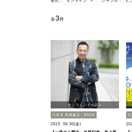
形式：
オンライン
×
ジャンル：
ビ
3
全
件
オンラインイベント
六本木 蔦屋書店｜BOOK
代
2023. 06.30(金)
20