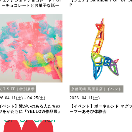
フェア】シオヤチョコレート POP
【フェア】Sarahbel POP UP S
P
P ーチョコレートとお菓子な話ー
方T-SITE｜特別展示
京都岡崎 蔦屋書店｜イベント
26.04.11(土) - 04.25(土)
2026. 04.11(土)
イベント】障がいのある人たちの
【イベント】ボーネルンド マグ
びをかたちに『YELLOW作品展』
ーマーあそび体験会