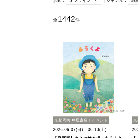
形式：
オフライン
×
ジャンル：
雑
1442
全
件
京都岡崎 蔦屋書店｜イベント
京
2026.06.07(日) - 06.13(土)
20