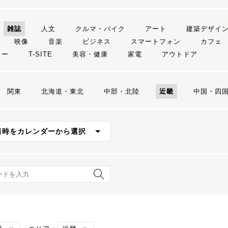
雑誌
人文
クルマ・バイク
アート
建築デザイ
映像
音楽
ビジネス
スマートフォン
カフェ
リー
T-SITE
美容・健康
家電
アウトドア
関東
北海道・東北
中部・北陸
近畿
中国・四
日時をカレンダーから選択
ード検索