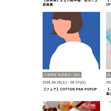
【原画展】きよの絵本棚 あるくよ
【
原画展
U
京都岡崎 蔦屋書店｜雑誌
枚
2026.04.25(土) - 06.07(日)
20
【フェア】COTTON PAN POPUP
【
喜