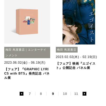
梅田 蔦屋書店｜エンターテイ
梅田 蔦屋書店
ンメント
2023.02.02(木) - 02.19(日)
2023.06.02(金) - 06.19(月)
【フェア】映画『エゴイス
ト』公開記念 パネル展
【フェア】『GRAPHIC LYRI
CS with BTS』発売記念 パネ
ル展
<
7
8
9
10
11
>