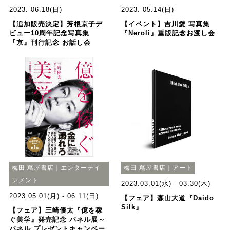
2023. 06.18(日)
2023. 05.14(日)
【追加販売決定】芳根京子デ
【イベント】吉川愛 写真集
ビュー10周年記念写真集
『Neroli』重版記念お渡し会
『京』刊行記念 お話し会
梅田 蔦屋書店｜エンターテイ
梅田 蔦屋書店｜アート
ンメント
2023.03.01(水) - 03.30(木)
2023.05.01(月) - 06.11(日)
【フェア】森山大道『Daido
Silk』
【フェア】三崎優太『億を稼
ぐ美学』発売記念 パネル展～
パネル プレゼントキャンペー