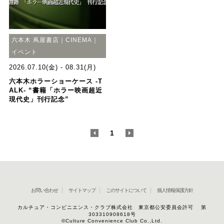
六本木 蔦屋書店｜CINEMA｜
イベント
2026.07.10(金) - 08.31(月)
六本木ホラーショーケース -T
ALK- “書籍「ホラー映画超近
現代史」刊行記念”
<
1
>
お問い合わせ
サイトマップ
このサイトについて
個人情報保護方針
カルチュア・コンビニエンス・クラブ株式会社 東京都公安委員会許可 第
303310908618号
©Culture Convenience Club Co.,Ltd.