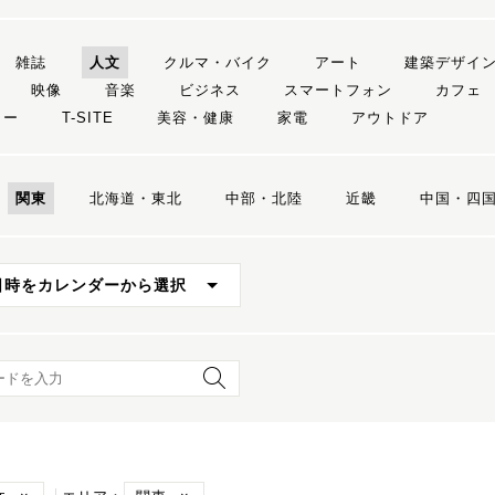
雑誌
人文
クルマ・バイク
アート
建築デザイ
映像
音楽
ビジネス
スマートフォン
カフェ
リー
T-SITE
美容・健康
家電
アウトドア
関東
北海道・東北
中部・北陸
近畿
中国・四
日時をカレンダーから選択
ード検索