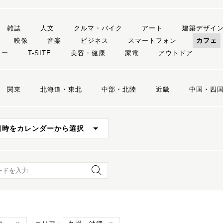
雑誌
人文
クルマ・バイク
アート
建築デザイ
映像
音楽
ビジネス
スマートフォン
カフェ
リー
T-SITE
美容・健康
家電
アウトドア
関東
北海道・東北
中部・北陸
近畿
中国・四
日時をカレンダーから選択
ード検索