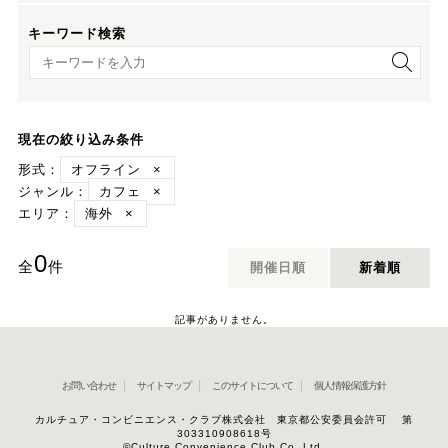
キーワード検索
キーワード検索
現在の絞り込み条件
形式：
オフライン
×
ジャンル：
カフェ
×
エリア：
海外
×
0
全
件
開催日順
新着順
記事がありません。
お問い合わせ
サイトマップ
このサイトについて
個人情報保護方針
カルチュア・コンビニエンス・クラブ株式会社 東京都公安委員会許可 第
303310908618号
©Culture Convenience Club Co.,Ltd.