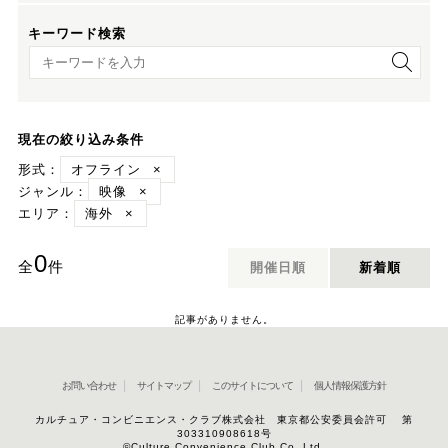
キーワード検索
キーワード検索
現在の絞り込み条件
形式：
オフライン
×
ジャンル：
映像
×
エリア：
海外
×
0
全
件
開催日順
新着順
記事がありません。
お問い合わせ
サイトマップ
このサイトについて
個人情報保護方針
カルチュア・コンビニエンス・クラブ株式会社 東京都公安委員会許可 第
303310908618号
©Culture Convenience Club Co.,Ltd.