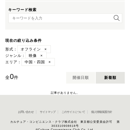
キーワード検索
キーワード検索
現在の絞り込み条件
形式：
オフライン
×
ジャンル：
映像
×
エリア：
中国・四国
×
0
全
件
開催日順
新着順
記事がありません。
お問い合わせ
サイトマップ
このサイトについて
個人情報保護方針
カルチュア・コンビニエンス・クラブ株式会社 東京都公安委員会許可 第
303310908618号
©Culture Convenience Club Co.,Ltd.