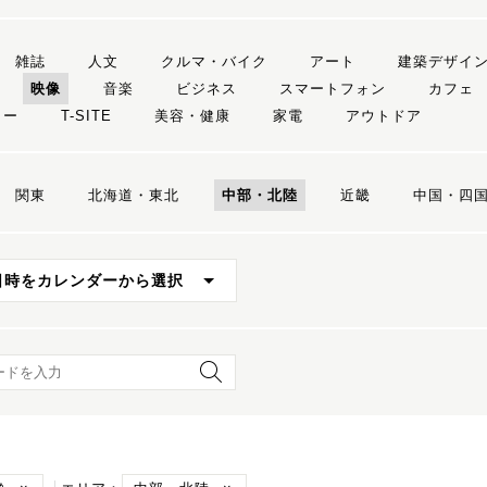
雑誌
人文
クルマ・バイク
アート
建築デザイ
映像
音楽
ビジネス
スマートフォン
カフェ
リー
T-SITE
美容・健康
家電
アウトドア
関東
北海道・東北
中部・北陸
近畿
中国・四
日時をカレンダーから選択
ード検索