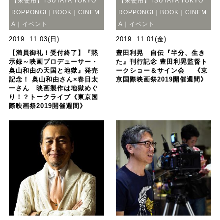
【未使用】TSUTAYA TOKYO
【未使用】TSUTAYA TOKYO
ROPPONGI｜BOOK｜CINEM
ROPPONGI｜BOOK｜CINEM
A｜イベント
A｜イベント
2019. 11.03(日)
2019. 11.01(金)
【満員御礼！受付終了】『黙
豊田利晃 自伝『半分、生き
示録～映画プロデューサー・
た』刊行記念 豊田利晃監督ト
奥山和由の天国と地獄』発売
ークショー＆サイン会 《東
記念！ 奥山和由さん×春日太
京国際映画祭2019開催週間》
一さん 映画製作は地獄めぐ
り！？トークライブ《東京国
際映画祭2019開催週間》