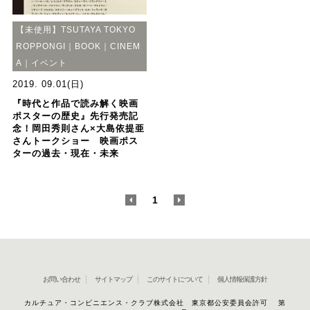
【未使用】TSUTAYA TOKYO
ROPPONGI｜BOOK｜CINEM
A｜イベント
2019. 09.01(日)
『時代と作品で読み解く映画
ポスターの歴史』先行発売記
念！岡田秀則さん×大島依提亜
さんトークショー 映画ポス
ターの過去・現在・未来
<
1
>
お問い合わせ
サイトマップ
このサイトについて
個人情報保護方針
カルチュア・コンビニエンス・クラブ株式会社 東京都公安委員会許可 第