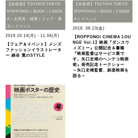
【未使用】TSUTAYA TOKYO
【未使用】TSUTAYA TOKYO
ROPPONGI｜BOOK｜CINEM
ROPPONGI｜BOOK｜CINEM
A｜文房具・雑貨｜フェア・展
A｜イベント
示｜イベント
2019. 08.23(金)
2019.10.14(月) - 11.04(月)
【ROPPONGI CINEMA LOU
NGE Vol.1】映画『ダンスウ
【フェア＆イベント】メンズ
ィズミー』公開記念＆書籍
ファッションイラストレータ
『映画監督はサービス業で
ー 綿谷 寛のSTYLE
す。矢口史靖のヘンテコ映画
術』発売記念トークショー
～矢口史靖監督、娯楽映画を
語る～