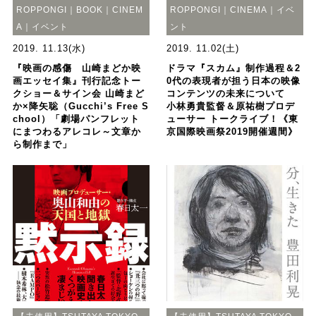
ROPPONGI｜BOOK｜CINEM
ROPPONGI｜CINEMA｜イベ
A｜イベント
ント
2019. 11.13(水)
2019. 11.02(土)
『映画の感傷 山崎まどか映
ドラマ『スカム』制作過程＆2
画エッセイ集』刊行記念トー
0代の表現者が担う日本の映像
クショー＆サイン会 山崎まど
コンテンツの未来について
か×降矢聡（Gucchi’s Free S
小林勇貴監督＆原祐樹プロデ
chool）「劇場パンフレット
ューサー トークライブ！《東
にまつわるアレコレ～文章か
京国際映画祭2019開催週間》
ら制作まで」