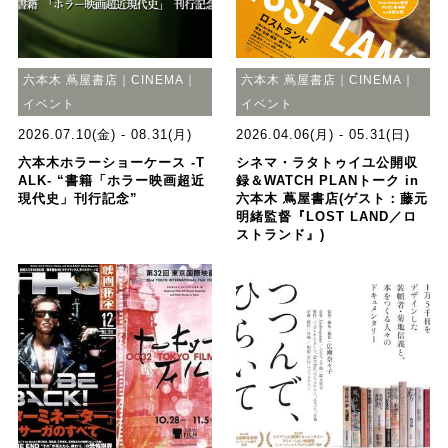
六本木 蔦屋書店｜CINEMA｜
六本木 蔦屋書店｜CINEMA｜
イベント
イベント
2026.07.10(金) - 08.31(月)
2026.04.06(月) - 05.31(日)
六本木ホラーショーケース -T
シネマ・ラタトゥイユ公開収
ALK- “書籍「ホラー映画超近
録＆WATCH PLANトーク in
現代史」刊行記念”
六本木 蔦屋書店(ゲスト：藤元
明緒監督『LOST LAND／ロ
ストランド』)