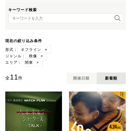
キーワード検索
キーワード検索
現在の絞り込み条件
形式：
オフライン
×
ジャンル：
映像
×
エリア：
関東
×
11
全
件
開催日順
新着順