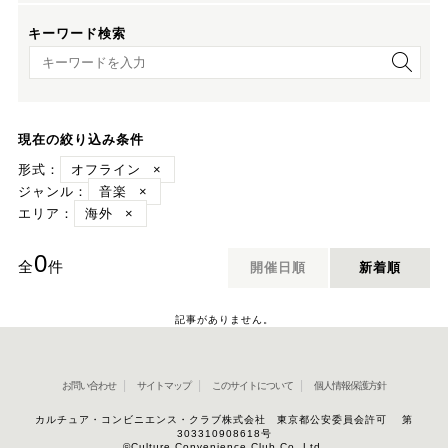
キーワード検索
キーワード検索
現在の絞り込み条件
形式：
オフライン
×
ジャンル：
音楽
×
エリア：
海外
×
0
全
件
開催日順
新着順
記事がありません。
お問い合わせ
サイトマップ
このサイトについて
個人情報保護方針
カルチュア・コンビニエンス・クラブ株式会社 東京都公安委員会許可 第
303310908618号
©Culture Convenience Club Co.,Ltd.