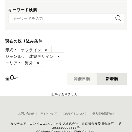
キーワード検索
キーワード検索
現在の絞り込み条件
形式：
オフライン
×
ジャンル：
建築デザイン
×
エリア：
海外
×
0
全
件
開催日順
新着順
記事がありません。
お問い合わせ
サイトマップ
このサイトについて
個人情報保護方針
カルチュア・コンビニエンス・クラブ株式会社 東京都公安委員会許可 第
303310908618号
©Culture Convenience Club Co.,Ltd.