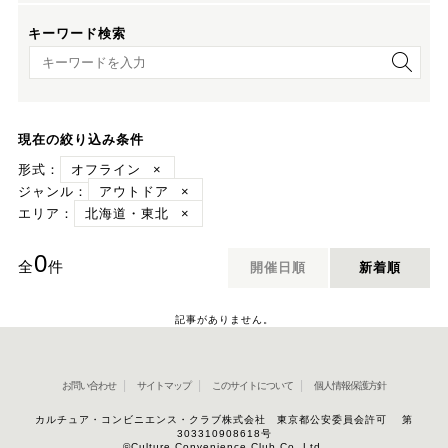
キーワード検索
キーワード検索
現在の絞り込み条件
形式：
オフライン
×
ジャンル：
アウトドア
×
エリア：
北海道・東北
×
0
全
件
開催日順
新着順
記事がありません。
お問い合わせ
サイトマップ
このサイトについて
個人情報保護方針
カルチュア・コンビニエンス・クラブ株式会社 東京都公安委員会許可 第
303310908618号
©Culture Convenience Club Co.,Ltd.