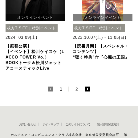
オンラインイベント
オンラインイベント
枚方T-SITE｜特別イベント
枚方T-SITE｜特別イベント
2024. 03.09(土)
2023.10.07(土) - 11.05(日)
【振替公演】
【読書月間】【スペシャル・
【イベント】松川ケイスケ（L
コンテンツ】
ACCO TOWER Vo.）
“聴く特典”付『心臓の王国』
BOOKトーク＆松川ジェット
アコースティックLive
<
1
2
>
お問い合わせ
サイトマップ
このサイトについて
個人情報保護方針
カルチュア・コンビニエンス・クラブ株式会社 東京都公安委員会許可 第