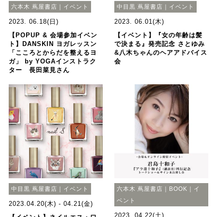
六本木 蔦屋書店｜イベント
中目黒 蔦屋書店｜イベント
2023. 06.18(日)
2023. 06.01(木)
【POPUP & 会場参加イベン
【イベント】『女の年齢は髪
ト】DANSKIN ヨガレッスン
で決まる』発売記念 さとゆみ
「こころとからだを整えるヨ
&八木ちゃんのヘアアドバイス
ガ」 by YOGAインストラク
会
ター 長田菜見さん
中目黒 蔦屋書店｜イベント
六本木 蔦屋書店｜BOOK｜イ
ベント
2023.04.20(木) - 04.21(金)
2023. 04.22(土)