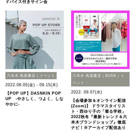
ドバイス付きサイン会
六本木 蔦屋書店｜イベント
六本木 蔦屋書店｜BOOK｜イ
ベント
2022.08.05(金) - 09.15(木)
2022. 09.07(水)
【POP UP】DASNKIN POP
UP -やさしく、つよく、しな
【会場参加＆オンライン配信
やかに-
(Zoom)】 ドラマスタイリス
ト・西ゆり子の「着る学校」
2022秋冬『最新トレンド＆六
本木ブランドショップ』徹底
ナビ！※アーカイブ配信あり