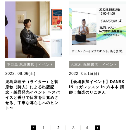
中目黒 蔦屋書店｜イベント
六本木 蔦屋書店｜イベント
2022. 08.06(土)
2022. 05.15(日)
児島麻理子（ライター）と菅
【会場参加イベント】DANSK
原敏（詩人）による出版記
IN ヨガレッスン in 六本木 講
念・製品発売イベント 〜スパ
師：相楽のりこさん
イスと香りで日常を目覚めさ
せる、丁寧な暮らしへのヒン
ト〜
<
1
2
3
4
>