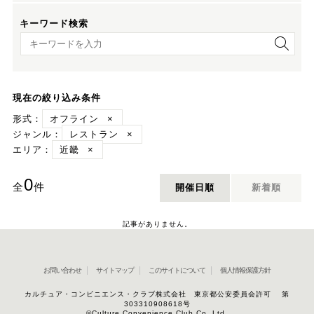
キーワード検索
キーワード検索
現在の絞り込み条件
形式：
オフライン
×
ジャンル：
レストラン
×
エリア：
近畿
×
0
全
件
開催日順
新着順
記事がありません。
お問い合わせ
サイトマップ
このサイトについて
個人情報保護方針
カルチュア・コンビニエンス・クラブ株式会社 東京都公安委員会許可 第
303310908618号
©Culture Convenience Club Co.,Ltd.