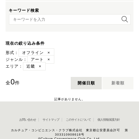
キーワード検索
キーワード検索
現在の絞り込み条件
形式：
オフライン
×
ジャンル：
アート
×
エリア：
近畿
×
0
全
件
開催日順
新着順
記事がありません。
お問い合わせ
サイトマップ
このサイトについて
個人情報保護方針
カルチュア・コンビニエンス・クラブ株式会社 東京都公安委員会許可 第
303310908618号
©Culture Convenience Club Co.,Ltd.