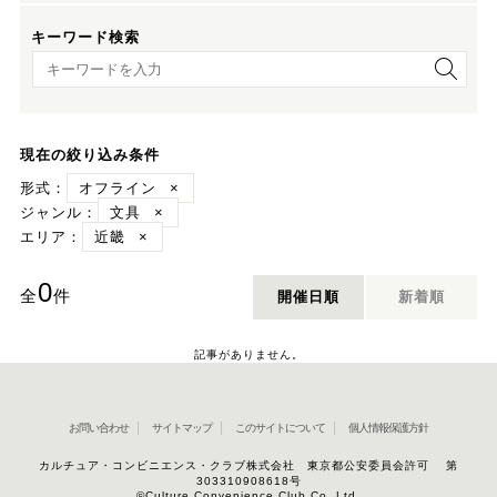
キーワード検索
キーワード検索
現在の絞り込み条件
形式：
オフライン
×
ジャンル：
文具
×
エリア：
近畿
×
0
全
件
開催日順
新着順
記事がありません。
お問い合わせ
サイトマップ
このサイトについて
個人情報保護方針
カルチュア・コンビニエンス・クラブ株式会社 東京都公安委員会許可 第
303310908618号
©Culture Convenience Club Co.,Ltd.