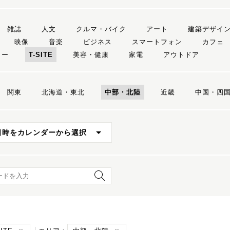
雑誌
人文
クルマ・バイク
アート
建築デザイ
映像
音楽
ビジネス
スマートフォン
カフェ
リー
T-SITE
美容・健康
家電
アウトドア
関東
北海道・東北
中部・北陸
近畿
中国・四
日時をカレンダーから選択
ード検索