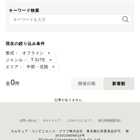
キーワード検索
キーワード検索
現在の絞り込み条件
形式：
オフライン
×
ジャンル：
T-SITE
×
エリア：
中部・北陸
×
0
全
件
開催日順
新着順
記事がありません。
お問い合わせ
サイトマップ
このサイトについて
個人情報保護方針
カルチュア・コンビニエンス・クラブ株式会社 東京都公安委員会許可 第
303310908618号
©Culture Convenience Club Co.,Ltd.