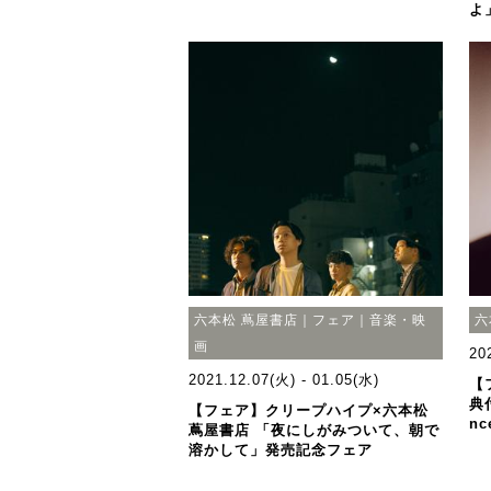
よ
六本松 蔦屋書店｜フェア｜音楽・映
六
画
20
2021.12.07(火) - 01.05(水)
【
典
【フェア】クリープハイプ×六本松
nc
蔦屋書店 「夜にしがみついて、朝で
溶かして」発売記念フェア