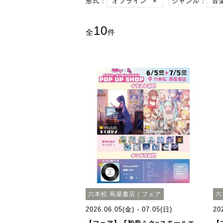
形式：
オフライン
×
ジャンル：
音
10
全
件
六本松 蔦屋書店｜フェア
六
2026.06.05(金) - 07.05(日)
20