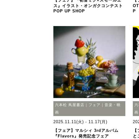
【フェア】『初音ミク×スモールエ
【
ス』イラスト・オンガクコンテスト
OT
POP UP SHOP
P
六本松 蔦屋書店｜フェア｜音楽・映
六
画
画
2025.11.11(火) - 11.17(月)
20
【フェア】マルシィ 3rdアルバム
【
『Flavors』発売記念フェア
と