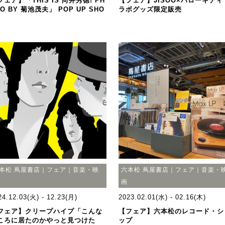
フェア】「THIS IS 向井秀徳! PH
【フェア】JISOO×ハローキティ
O BY 菊池茂夫」 POP UP SHO
ラボグッズ限定販売
本松 蔦屋書店｜フェア｜音楽・映
六本松 蔦屋書店｜フェア｜音楽・
画
24.12.03(火) - 12.23(月)
2023.02.01(水) - 02.16(木)
フェア】クリープハイプ「こんな
【フェア】六本松のレコード・シ
ころに居たのかやっと見つけた
ップ