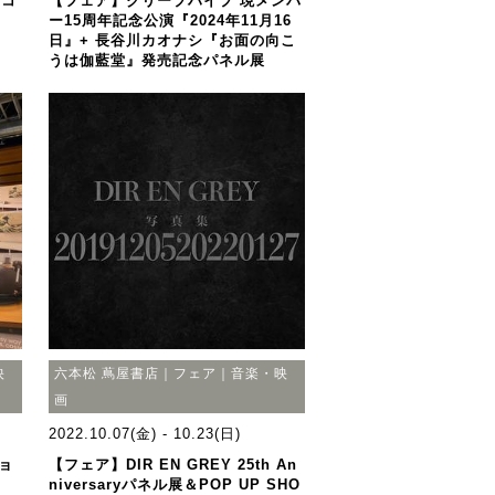
 コ
【フェア】クリープハイプ 現メンバ
ー15周年記念公演『2024年11月16
日』+ 長谷川カオナシ『お面の向こ
うは伽藍堂』発売記念パネル展
映
六本松 蔦屋書店｜フェア｜音楽・映
画
2022.10.07(金) - 10.23(日)
ョ
【フェア】DIR EN GREY 25th An
niversaryパネル展＆POP UP SHO