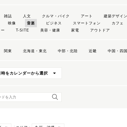
雑誌
人文
クルマ・バイク
アート
建築デザイ
映像
音楽
ビジネス
スマートフォン
カフェ
リー
T-SITE
美容・健康
家電
アウトドア
関東
北海道・東北
中部・北陸
近畿
中国・四
日時をカレンダーから選択
ード検索