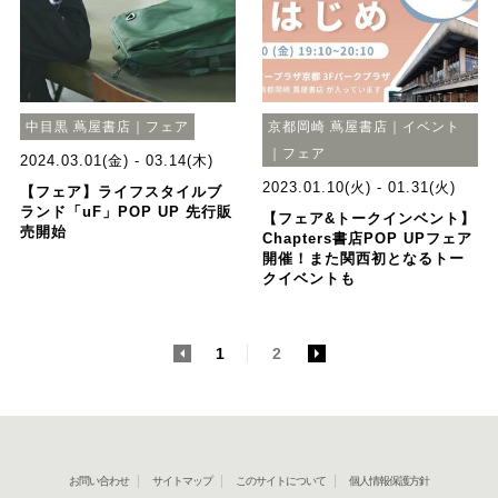
中目黒 蔦屋書店｜フェア
京都岡崎 蔦屋書店｜イベント
｜フェア
2024.03.01(金) - 03.14(木)
2023.01.10(火) - 01.31(火)
【フェア】ライフスタイルブ
ランド「uF」POP UP 先行販
【フェア&トークインベント】
売開始
Chapters書店POP UPフェア
開催！また関西初となるトー
クイベントも
<
1
2
>
お問い合わせ
サイトマップ
このサイトについて
個人情報保護方針