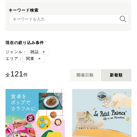
キーワード検索
キーワード検索
現在の絞り込み条件
ジャンル：
雑誌
×
エリア：
関東
×
121
全
件
開催日順
新着順