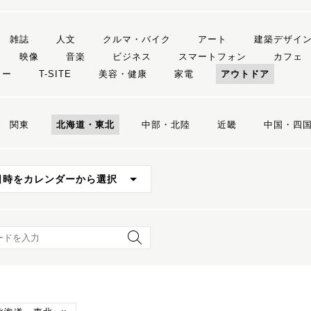
雑誌
人文
クルマ・バイク
アート
建築デザイ
映像
音楽
ビジネス
スマートフォン
カフェ
リー
T-SITE
美容・健康
家電
アウトドア
関東
北海道・東北
中部・北陸
近畿
中国・四
日時をカレンダーから選択
ード検索