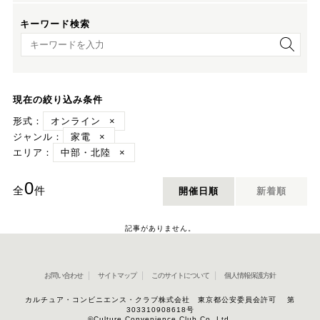
キーワード検索
キーワード検索
現在の絞り込み条件
形式：
オンライン
×
ジャンル：
家電
×
エリア：
中部・北陸
×
0
全
件
開催日順
新着順
記事がありません。
お問い合わせ
サイトマップ
このサイトについて
個人情報保護方針
カルチュア・コンビニエンス・クラブ株式会社 東京都公安委員会許可 第
303310908618号
©Culture Convenience Club Co.,Ltd.